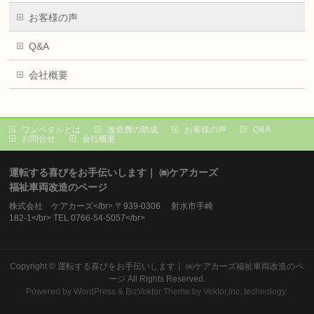
お客様の声
Q&A
会社概要
ワンペダルとは
改造費の助成
お客様の声
Q&A
お問合せ
会社概要
運転する喜びをお手伝いします｜ ㈱ケアカーズ
福祉車両改造のページ
株式会社 ケアカーズ</br> 〒939-0306 射水市手崎
182-1</br> TEL 0766-54-5057</br>
Copyright ©
運転する喜びをお手伝いします｜ ㈱ケアカーズ福祉車両改造のペ
ージ
All Rights Reserved.
Powered by
WordPress
&
BizVektor Theme
by Vektor,Inc. technology.