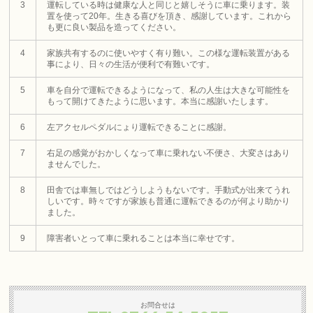
3
運転している時は健康な人と同じと嬉しそうに車に乗ります。装
置を使って20年。生きる喜びを頂き、感謝しています。これから
も更に良い製品を造ってください。
4
家族共有するのに使いやすく有り難い。この様な運転装置がある
事により、日々の生活が便利で有難いです。
5
車を自分で運転できるようになって、私の人生は大きな可能性を
もって開けてきたように思います。本当に感謝いたします。
6
左アクセルペダルにょり運転できることに感謝。
7
右足の感覚がおかしくなって車に乗れない不便さ、大変さはあり
ませんでした。
8
田舎では車無しではどうしようもないです。手動式が出来てうれ
しいです。時々ですが家族も普通に運転できるのが何より助かり
ました。
9
障害者いとって車に乗れることは本当に幸せです。
お問合せは