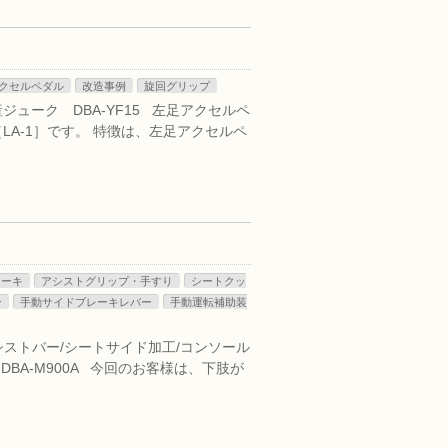
クセルペダル
改造事例
旋回グリップ
ジューク DBA-YF15 左足アクセルペ
A-1］です。 特徴は、左足アクセルペ
レーキ
アシストグリップ・手すり
シートクッ
ン
手動サイドブレーキレバー
手動運転補助装
アシストバー/シートサイド加工/コンソール
BA-M900A 今回のお客様は、下肢が