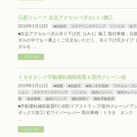
日産ジューク 左足アクセルペダルLA-1施工
2019年3月12日
■自操式
ステアリンググリップ
ハンドル
左ア
■左足アクセルペダル吊り下げ式［LA-1］施工 取付車種：日産
ダルの中でも一番よくご注文をいただく、吊り下げ式タイプ［L
ダルを …
続きを読む
トヨタタンク手動運転補助装置＆室内クレーン他
2019年3月11日
■移乗
■自操式
■車いすの収納
アクセル・ブ
ション
ステアリンググリップ
ハンドル
室内クレーン
室内クレー
置
改造事例
旋回グリップ
運転席周り
運転手動装置
■手動運転補助装置FC-B型/ドアストラップ/室内クレーン/ 
ボックス加工/ 右ワイパーレバー 取付車種：トヨタ タンク D
…
続きを読む