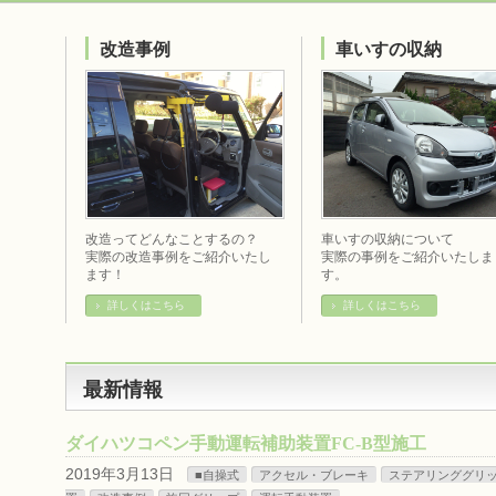
改造事例
車いすの収納
改造ってどんなことするの？
車いすの収納について
実際の改造事例をご紹介いたし
実際の事例をご紹介いたしま
ます！
す。
詳しくはこちら
詳しくはこちら
最新情報
ダイハツコペン手動運転補助装置FC-B型施工
2019年3月13日
■自操式
アクセル・ブレーキ
ステアリンググリ