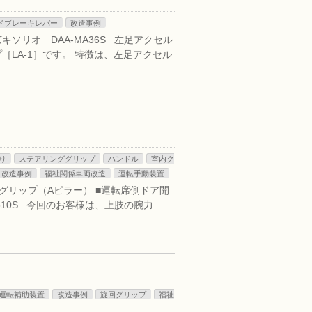
ドブレーキレバー
改造事例
キソリオ DAA-MA36S 左足アクセル
LA-1］です。 特徴は、左足アクセル
り
ステアリンググリップ
ハンドル
室内ク
改造事例
福祉関係車両改造
運転手動装置
トグリップ（Aピラー） ■運転席側ドア開
A610S 今回のお客様は、上肢の腕力 …
運転補助装置
改造事例
旋回グリップ
福祉