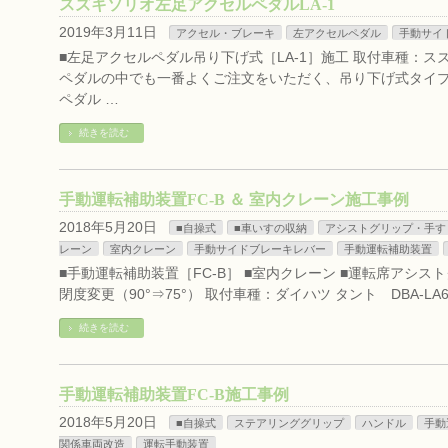
スズキソリオ左足アクセルペダルLA-1
2019年3月11日
アクセル・ブレーキ
左アクセルペダル
手動サイ
■左足アクセルペダル吊り下げ式［LA-1］施工 取付車種：スズ
ペダルの中でも一番よくご注文をいただく、吊り下げ式タイプ［
ペダル …
続きを読む
手動運転補助装置FC-B ＆ 室内クレーン施工事例
2018年5月20日
■自操式
■車いすの収納
アシストグリップ・手す
レーン
室内クレーン
手動サイドブレーキレバー
手動運転補助装置
■手動運転補助装置［FC-B］ ■室内クレーン ■運転席アシス
閉度変更（90°⇒75°） 取付車種：ダイハツ タント DBA-L
続きを読む
手動運転補助装置FC-B施工事例
2018年5月20日
■自操式
ステアリンググリップ
ハンドル
手動
関係車両改造
運転手動装置