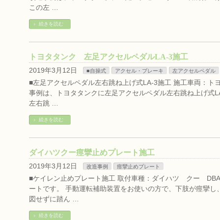
この左 …
続きを読む
トヨタタンク 左足アクセルペダルLA-3施工
2019年3月12日
■自操式
アクセル・ブレーキ
左アクセルペダル
■左足アクセルペダル左右跳ね上げ式LA-3施工 施工車両：トヨ
事例は、トヨタタンクに左足アクセルペダル左右跳ね上げ式LA
左右跳 …
続きを読む
ダイハツクー痙攣止めプレート施工
2019年3月12日
改造事例
痙攣止めプレート
■ケイレン止めプレート施工 取付車種：ダイハツ クー DBA
ートです。 手動運転補助装置をお使いの方で、下肢が痙攣し
図せずに踏ん …
続きを読む