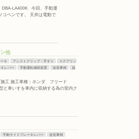
BA-LA400K 今回、手動運
ツコペンです。 天井は電動で
ーン他
レーキ
アシストグリップ・手すり
ステアリン
ーキレバー
手動運転補助装置
改造事例
旋
ップ施工 施工車種：ホンダ フリード
-B型と車いすを車内に収納する為の室内ク
手動サイドブレーキレバー
改造事例