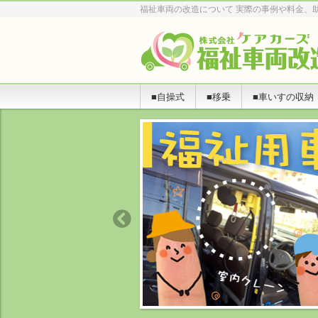
福祉車両の改造について 実際の事例や料金、
■自操式
■移乗
■車いすの収納