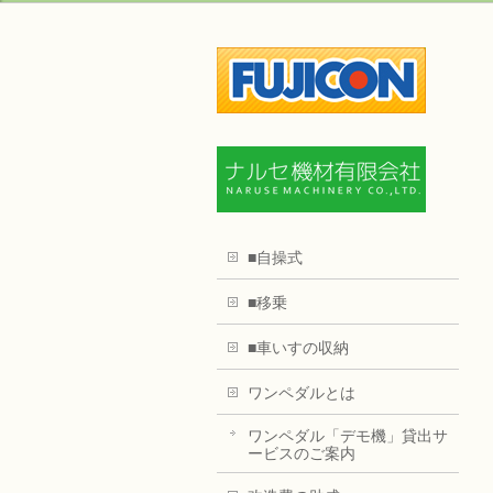
■自操式
■移乗
■車いすの収納
ワンペダルとは
ワンペダル「デモ機」貸出サ
ービスのご案内