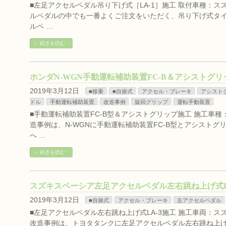
■左足アクセルペダル吊り下げ式［LA-1］施工 取付車種：スズキ
ルペダルの中でも一番よくご注文をいただく、吊り下げ式タイプ
ルペ …
続きを読む
ホンダN-WGN手動運転補助装置FC-B＆アシストグ
2019年3月12日
■移乗
■自操式
アクセル・ブレーキ
アシスト
ドル
手動運転補助装置
改造事例
旋回グリップ
運転手動装置
■手動運転補助装置FC-B型＆アシストグリップ施工 施工車種：ホ
造事例は、N-WGNに手動運転補助装置FC-B型とアシストグ
へ …
続きを読む
スズキスペーシア左足アクセルペダル左右跳ね上げ式L
2019年3月12日
■自操式
アクセル・ブレーキ
左アクセルペダル
■左足アクセルペダル左右跳ね上げ式LA-3施工 施工車両：スズ
改造事例は、トヨタタンクに左足アクセルペダル左右跳ね上げ式