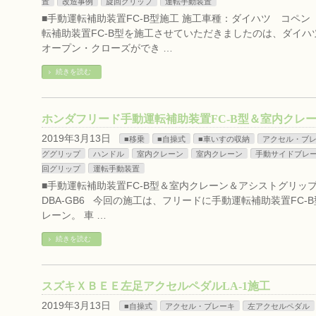
置
改造事例
旋回グリップ
運転手動装置
■手動運転補助装置FC-B型施工 施工車種：ダイハツ コペン D
転補助装置FC-B型を施工させていただきましたのは、ダイハ
オープン・クローズができ …
続きを読む
ホンダフリード手動運転補助装置FC-B型＆室内クレ
2019年3月13日
■移乗
■自操式
■車いすの収納
アクセル・ブ
ググリップ
ハンドル
室内クレーン
室内クレーン
手動サイドブレ
回グリップ
運転手動装置
■手動運転補助装置FC-B型＆室内クレーン＆アシストグリ
DBA-GB6 今回の施工は、フリードに手動運転補助装置FC
レーン。 車 …
続きを読む
スズキＸＢＥＥ左足アクセルペダルLA-1施工
2019年3月13日
■自操式
アクセル・ブレーキ
左アクセルペダル