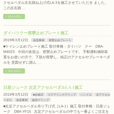
クセルペダル左右跳ね上げ式LA-3を施工させていただき ました。
この左右跳 …
続きを読む
ダイハツクー痙攣止めプレート施工
2019年3月12日
改造事例
痙攣止めプレート
■ケイレン止めプレート施工 取付車種：ダイハツ クー DBA-
M402S 今回の改造は、痙攣止めプレートです。 手動運転補助装
置をお使いの方で、下肢が痙攣し、純正のアクセルやブレーキペダ
ルを 意図せずに踏ん …
続きを読む
日産ジューク 左足アクセルペダルLA-1施工
2019年3月12日
■自操式
ステアリンググリップ
ハンドル
左アクセル
ペダル
改造事例
旋回グリップ
■左足アクセルペダル吊り下げ式［LA-1］施工 取付車種：日産ジュ
ーク DBA-YF15 左足アクセルペダルの中でも一番よくご注文を