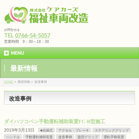
お問合せは
TEL
0766-54-5057
営業時間 9：30～18：30
MENU
最新情報
HOME
»
最新情報 »
改造事例
改造事例
ダイハツコペン手動運転補助装置FC-B型施工
2019年3月13日
■自操式
アクセル・ブレーキ
ステアリンググリップ
ハンドル
手動運転補助装置
改造事例
旋回グリップ
運転手動装置