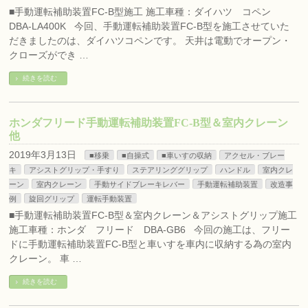
■手動運転補助装置FC-B型施工 施工車種：ダイハツ コペン
DBA-LA400K 今回、手動運転補助装置FC-B型を施工させていた
だきましたのは、ダイハツコペンです。 天井は電動でオープン・
クローズができ …
続きを読む
ホンダフリード手動運転補助装置FC-B型＆室内クレーン
他
2019年3月13日
■移乗
■自操式
■車いすの収納
アクセル・ブレー
キ
アシストグリップ・手すり
ステアリンググリップ
ハンドル
室内クレ
ーン
室内クレーン
手動サイドブレーキレバー
手動運転補助装置
改造事
例
旋回グリップ
運転手動装置
■手動運転補助装置FC-B型＆室内クレーン＆アシストグリップ施工
施工車種：ホンダ フリード DBA-GB6 今回の施工は、フリー
ドに手動運転補助装置FC-B型と車いすを車内に収納する為の室内
クレーン。 車 …
続きを読む