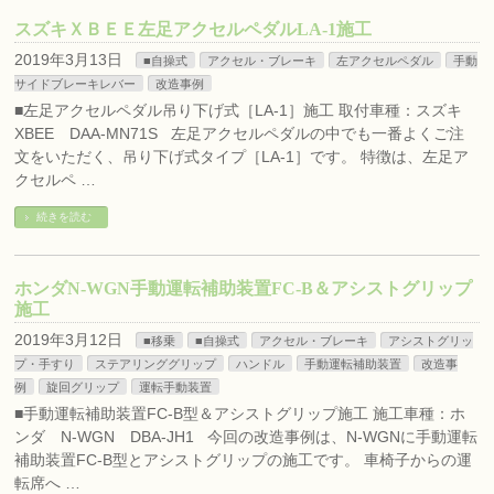
スズキＸＢＥＥ左足アクセルペダルLA-1施工
2019年3月13日
■自操式
アクセル・ブレーキ
左アクセルペダル
手動
サイドブレーキレバー
改造事例
■左足アクセルペダル吊り下げ式［LA-1］施工 取付車種：スズキ
XBEE DAA-MN71S 左足アクセルペダルの中でも一番よくご注
文をいただく、吊り下げ式タイプ［LA-1］です。 特徴は、左足ア
クセルペ …
続きを読む
ホンダN-WGN手動運転補助装置FC-B＆アシストグリップ
施工
2019年3月12日
■移乗
■自操式
アクセル・ブレーキ
アシストグリッ
プ・手すり
ステアリンググリップ
ハンドル
手動運転補助装置
改造事
例
旋回グリップ
運転手動装置
■手動運転補助装置FC-B型＆アシストグリップ施工 施工車種：ホ
ンダ N-WGN DBA-JH1 今回の改造事例は、N-WGNに手動運転
補助装置FC-B型とアシストグリップの施工です。 車椅子からの運
転席へ …