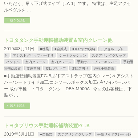
いただく、吊り下げ式タイプ［LA-1］です。 特徴は、左足アクセ
ルペダルを …
続きを読む
トヨタタンク手動運転補助装置＆室内クレーン他
2019年3月11日
■移乗
■自操式
■車いすの収納
アクセル・ブレー
キ
アシストグリップ・手すり
シートクッション
ステアリンググリップ
ハンドル
室内クレーン
室内クレーン
手動サイドブレーキレバー
手動運
転補助装置
改造事例
旋回グリップ
運転席周り
運転手動装置
■手動運転補助装置FC-B型/ドアストラップ/室内クレーン/ アシスト
バー/シートサイド加工/コンソールボックス加工/ 右ワイパーレバ
ー 取付車種：トヨタ タンク DBA-M900A 今回のお客様は、下
肢が …
続きを読む
トヨタプリウス手動運転補助装置FC-B
2019年3月11日
■自操式
ステアリンググリップ
手動サイドブレーキレ