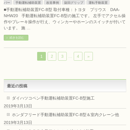
バー
手動運転補助装置
改造事例
旋回グリップ
運転手動装置
■手動運転補助装置FC-B型 取付車種：トヨタ プリウス DAA-
NHW20 手動運転補助装置FC-B型の施工です。 左手でアクセル操
作やブレーキ操作が行え、ウィンカーやホーンのスイッチが付いて
います。 施 …
続きを読む
1
2
3
…
4
»
最近の投稿
ダイハツコペン手動運転補助装置FC-B型施工
2019年3月13日
ホンダフリード手動運転補助装置FC-B型＆室内クレーン他
2019年3月13日