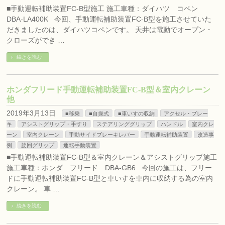
■手動運転補助装置FC-B型施工 施工車種：ダイハツ コペン
DBA-LA400K 今回、手動運転補助装置FC-B型を施工させていた
だきましたのは、ダイハツコペンです。 天井は電動でオープン・
クローズができ …
続きを読む
ホンダフリード手動運転補助装置FC-B型＆室内クレーン
他
2019年3月13日
■移乗
■自操式
■車いすの収納
アクセル・ブレー
キ
アシストグリップ・手すり
ステアリンググリップ
ハンドル
室内クレ
ーン
室内クレーン
手動サイドブレーキレバー
手動運転補助装置
改造事
例
旋回グリップ
運転手動装置
■手動運転補助装置FC-B型＆室内クレーン＆アシストグリップ施工
施工車種：ホンダ フリード DBA-GB6 今回の施工は、フリー
ドに手動運転補助装置FC-B型と車いすを車内に収納する為の室内
クレーン。 車 …
続きを読む