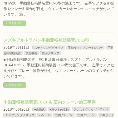
NHW20 手動運転補助装置FC-B型の施工です。 左手でアクセル操
作やブレーキ操作が行え、ウィンカーやホーンのスイッチが付いて
います。 施 …
続きを読む
スズキアルトラパン手動運転補助装置FC-B型
2019年3月11日
ステアリンググリップ
手動サイドブレーキレバー
手動
運転補助装置
改造事例
旋回グリップ
■手動運転補助装置 FC-B型 取付車種：スズキ アルトラパン
DBA-HE33S 手動運転補助装置FC-B型の施工です。 左手でアクセ
ル操作やブレーキ操作が行え、ウィンカーやホーンのスイッチが付
いています …
続きを読む
手動運転補助装置FC-B ＆ 室内クレーン施工事例
2018年5月20日
■自操式
■車いすの収納
アシストグリップ・手すり
ステアリンググリップ
ハンドル
室内クレーン
室内クレーン
手動サイド