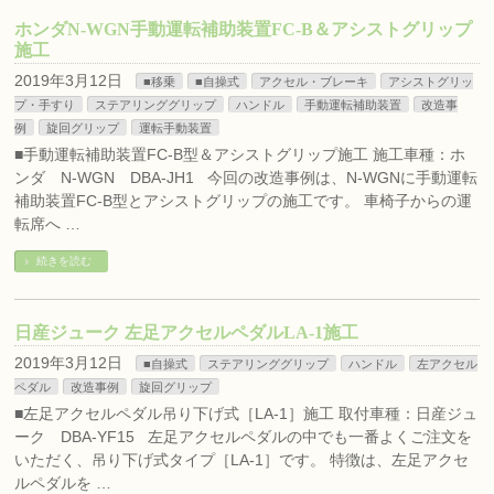
ホンダN-WGN手動運転補助装置FC-B＆アシストグリップ
施工
2019年3月12日
■移乗
■自操式
アクセル・ブレーキ
アシストグリッ
プ・手すり
ステアリンググリップ
ハンドル
手動運転補助装置
改造事
例
旋回グリップ
運転手動装置
■手動運転補助装置FC-B型＆アシストグリップ施工 施工車種：ホ
ンダ N-WGN DBA-JH1 今回の改造事例は、N-WGNに手動運転
補助装置FC-B型とアシストグリップの施工です。 車椅子からの運
転席へ …
続きを読む
日産ジューク 左足アクセルペダルLA-1施工
2019年3月12日
■自操式
ステアリンググリップ
ハンドル
左アクセル
ペダル
改造事例
旋回グリップ
■左足アクセルペダル吊り下げ式［LA-1］施工 取付車種：日産ジュ
ーク DBA-YF15 左足アクセルペダルの中でも一番よくご注文を
いただく、吊り下げ式タイプ［LA-1］です。 特徴は、左足アクセ
ルペダルを …