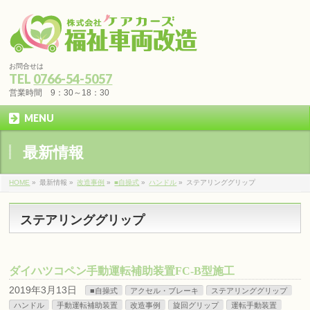
お問合せは
TEL
0766-54-5057
営業時間 9：30～18：30
MENU
最新情報
HOME
»
最新情報 »
改造事例
»
■自操式
»
ハンドル
»
ステアリンググリップ
ステアリンググリップ
ダイハツコペン手動運転補助装置FC-B型施工
2019年3月13日
■自操式
アクセル・ブレーキ
ステアリンググリップ
ハンドル
手動運転補助装置
改造事例
旋回グリップ
運転手動装置