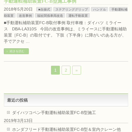
手動運転補助装置FC-B型施工事例
2018年5月20日
■自操式
ステアリンググリップ
ハンドル
手動運転補
助装置
改造事例
福祉関係車両改造
運転手動装置
■手動運転補助装置FC-B取付事例 取付車種：ダイハツ ミライー
ス DBA-LA310S 今回の改造事例は、ミライースに手動運転補助
装置［FC-B］の取付です。 下肢（下半身）に障がいのある方が、
手でアクセ …
続きを読む
1
2
»
最近の投稿
ダイハツコペン手動運転補助装置FC-B型施工
2019年3月13日
ホンダフリード手動運転補助装置FC-B型＆室内クレーン他