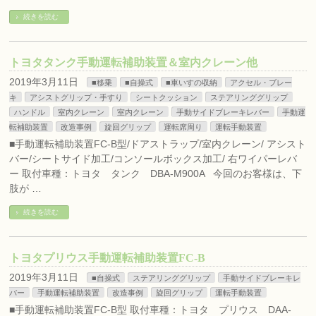
続きを読む
トヨタタンク手動運転補助装置＆室内クレーン他
2019年3月11日
■移乗
■自操式
■車いすの収納
アクセル・ブレー
キ
アシストグリップ・手すり
シートクッション
ステアリンググリップ
ハンドル
室内クレーン
室内クレーン
手動サイドブレーキレバー
手動運
転補助装置
改造事例
旋回グリップ
運転席周り
運転手動装置
■手動運転補助装置FC-B型/ドアストラップ/室内クレーン/ アシスト
バー/シートサイド加工/コンソールボックス加工/ 右ワイパーレバ
ー 取付車種：トヨタ タンク DBA-M900A 今回のお客様は、下
肢が …
続きを読む
トヨタプリウス手動運転補助装置FC-B
2019年3月11日
■自操式
ステアリンググリップ
手動サイドブレーキレ
バー
手動運転補助装置
改造事例
旋回グリップ
運転手動装置
■手動運転補助装置FC-B型 取付車種：トヨタ プリウス DAA-