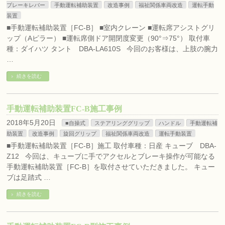
ブレーキレバー
手動運転補助装置
改造事例
福祉関係車両改造
運転手動
装置
■手動運転補助装置［FC-B］ ■室内クレーン ■運転席アシストグリ
ップ（Aピラー） ■運転席側ドア開閉度変更（90°⇒75°） 取付車
種：ダイハツ タント DBA-LA610S 今回のお客様は、上肢の腕力
…
続きを読む
手動運転補助装置FC-B施工事例
2018年5月20日
■自操式
ステアリンググリップ
ハンドル
手動運転補
助装置
改造事例
旋回グリップ
福祉関係車両改造
運転手動装置
■手動運転補助装置［FC-B］施工 取付車種：日産 キューブ DBA-
Z12 今回は、キューブに手でアクセルとブレーキ操作が可能なる
手動運転補助装置［FC-B］を取付させていただきました。 キュー
ブは足踏式 …
続きを読む