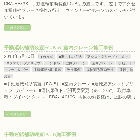
DBA-HE33S 手動運転補助装置FC-B型の施工です。 左手でアクセ
ル操作やブレーキ操作が行え、ウィンカーやホーンのスイッチが付
いています …
続きを読む
手動運転補助装置FC-B ＆ 室内クレーン施工事例
2018年5月20日
■自操式
■車いすの収納
アシストグリップ・手すり
ステアリンググリップ
ハンドル
室内クレーン
室内クレーン
手動サイド
ブレーキレバー
手動運転補助装置
改造事例
福祉関係車両改造
運転手動
装置
■手動運転補助装置［FC-B］ ■室内クレーン ■運転席アシストグリ
ップ（Aピラー） ■運転席側ドア開閉度変更（90°⇒75°） 取付車
種：ダイハツ タント DBA-LA610S 今回のお客様は、上肢の腕力
…
続きを読む
手動運転補助装置FC-B施工事例