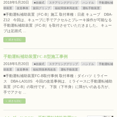
2018年5月20日
■自操式
ステアリンググリップ
ハンドル
手動運転補
助装置
改造事例
旋回グリップ
福祉関係車両改造
運転手動装置
■手動運転補助装置［FC-B］施工 取付車種：日産 キューブ DBA-
Z12 今回は、キューブに手でアクセルとブレーキ操作が可能なる
手動運転補助装置［FC-B］を取付させていただきました。 キュー
ブは足踏式 …
続きを読む
手動運転補助装置FC-B型施工事例
2018年5月20日
■自操式
ステアリンググリップ
ハンドル
手動運転補
助装置
改造事例
福祉関係車両改造
運転手動装置
■手動運転補助装置FC-B取付事例 取付車種：ダイハツ ミライー
ス DBA-LA310S 今回の改造事例は、ミライースに手動運転補助
装置［FC-B］の取付です。 下肢（下半身）に障がいのある方が、
手でアクセ …
続きを読む