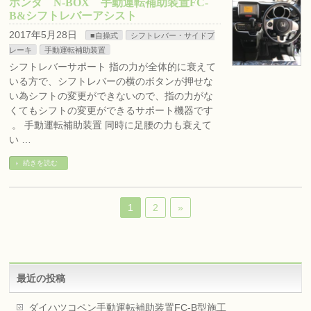
ホンダ N-BOX 手動運転補助装置FC-
B&シフトレバーアシスト
2017年5月28日
■自操式
シフトレバー・サイドブ
レーキ
手動運転補助装置
シフトレバーサポート 指の力が全体的に衰えて
いる方で、シフトレバーの横のボタンが押せな
い為シフトの変更ができないので、指の力がな
くてもシフトの変更ができるサポート機器です
。 手動運転補助装置 同時に足腰の力も衰えて
い …
続きを読む
1
2
»
最近の投稿
ダイハツコペン手動運転補助装置FC-B型施工