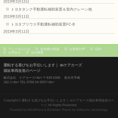
2019年3月12日
トヨタタンク手動運転補助装置＆室内クレーン他
2019年3月11日
トヨタプリウス手動運転補助装置FC-B
2019年3月11日
ワンペダルとは
改造費の助成
お客様の声
Q&A
お問合せ
会社概要
運転する喜びをお手伝いします｜ ㈱ケアカーズ
福祉車両改造のページ
株式会社 ケアカーズ</br> 〒939-0306 射水市手崎
182-1</br> TEL 0766-54-5057</br>
Copyright ©
運転する喜びをお手伝いします｜ ㈱ケアカーズ福祉車両改造のペ
ージ
All Rights Reserved.
Powered by
WordPress
&
BizVektor Theme
by Vektor,Inc. technology.