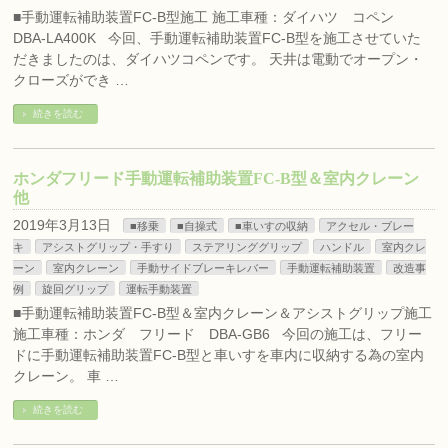
■手動運転補助装置FC-B型施工 施工車種：ダイハツ コペン
DBA-LA400K 今回、手動運転補助装置FC-B型を施工させていた
だきましたのは、ダイハツコペンです。 天井は電動でオープン・
クローズができ …
続きを読む
ホンダフリード手動運転補助装置FC-B型＆室内クレーン
他
2019年3月13日
■移乗
■自操式
■車いすの収納
アクセル・ブレー
キ
アシストグリップ・手すり
ステアリンググリップ
ハンドル
室内クレ
ーン
室内クレーン
手動サイドブレーキレバー
手動運転補助装置
改造事
例
旋回グリップ
運転手動装置
■手動運転補助装置FC-B型＆室内クレーン＆アシストグリップ施工
施工車種：ホンダ フリード DBA-GB6 今回の施工は、フリー
ドに手動運転補助装置FC-B型と車いすを車内に収納する為の室内
クレーン。 車 …
続きを読む