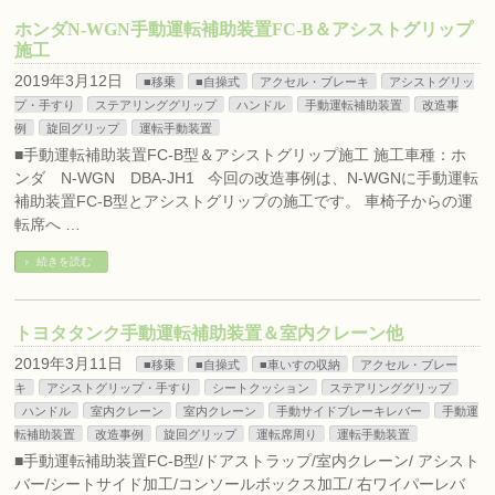
ホンダN-WGN手動運転補助装置FC-B＆アシストグリップ
施工
2019年3月12日
■移乗
■自操式
アクセル・ブレーキ
アシストグリッ
プ・手すり
ステアリンググリップ
ハンドル
手動運転補助装置
改造事
例
旋回グリップ
運転手動装置
■手動運転補助装置FC-B型＆アシストグリップ施工 施工車種：ホ
ンダ N-WGN DBA-JH1 今回の改造事例は、N-WGNに手動運転
補助装置FC-B型とアシストグリップの施工です。 車椅子からの運
転席へ …
続きを読む
トヨタタンク手動運転補助装置＆室内クレーン他
2019年3月11日
■移乗
■自操式
■車いすの収納
アクセル・ブレー
キ
アシストグリップ・手すり
シートクッション
ステアリンググリップ
ハンドル
室内クレーン
室内クレーン
手動サイドブレーキレバー
手動運
転補助装置
改造事例
旋回グリップ
運転席周り
運転手動装置
■手動運転補助装置FC-B型/ドアストラップ/室内クレーン/ アシスト
バー/シートサイド加工/コンソールボックス加工/ 右ワイパーレバ