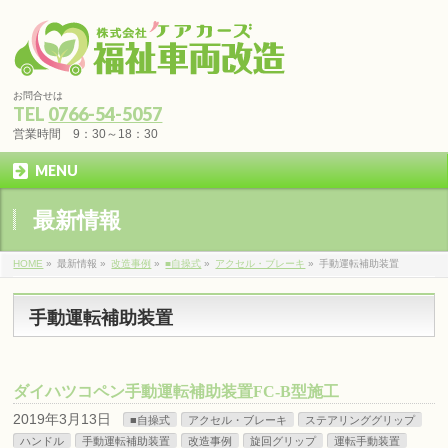
お問合せは
TEL
0766-54-5057
営業時間 9：30～18：30
MENU
最新情報
HOME
»
最新情報 »
改造事例
»
■自操式
»
アクセル・ブレーキ
»
手動運転補助装置
手動運転補助装置
ダイハツコペン手動運転補助装置FC-B型施工
2019年3月13日
■自操式
アクセル・ブレーキ
ステアリンググリップ
ハンドル
手動運転補助装置
改造事例
旋回グリップ
運転手動装置