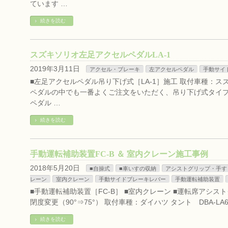
ています …
続きを読む
スズキソリオ左足アクセルペダルLA-1
2019年3月11日
アクセル・ブレーキ
左アクセルペダル
手動サイ
■左足アクセルペダル吊り下げ式［LA-1］施工 取付車種：スズ
ペダルの中でも一番よくご注文をいただく、吊り下げ式タイプ［
ペダル …
続きを読む
手動運転補助装置FC-B ＆ 室内クレーン施工事例
2018年5月20日
■自操式
■車いすの収納
アシストグリップ・手す
レーン
室内クレーン
手動サイドブレーキレバー
手動運転補助装置
■手動運転補助装置［FC-B］ ■室内クレーン ■運転席アシス
閉度変更（90°⇒75°） 取付車種：ダイハツ タント DBA-L
続きを読む