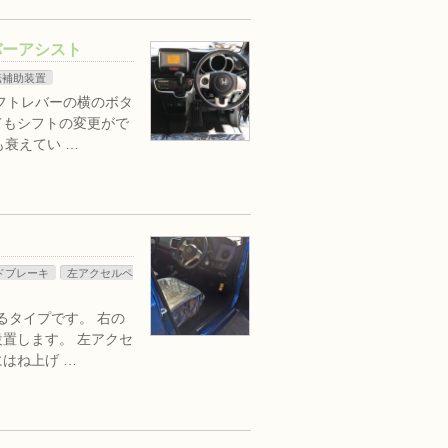
バーアシスト
転補助装置
フトレバーの横のボタ
てもシフトの変更がで
も衰えてい …
ドブレーキ
左アクセルペ
るタイプです。 右の
置します。 左アクセ
はね上げ …