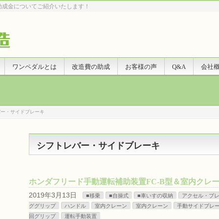
助成金についてご紹介いたします！
ワンペダルとは
改造費の助成
お客様の声
Q&A
会社
バー・サイドブレーキ
シフトレバー・サイドブレーキ
ホンダフリード手動運転補助装置FC-B型＆室内クレ
2019年3月13日
■移乗
■自操式
■車いすの収納
アクセル・ブ
ググリップ
ハンドル
室内クレーン
室内クレーン
手動サイドブレ
回グリップ
運転手動装置