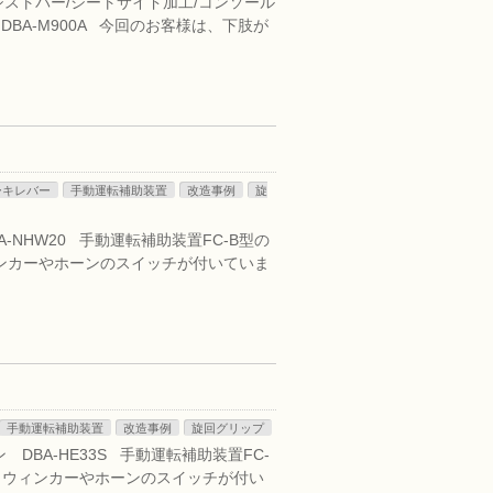
アシストバー/シートサイド加工/コンソール
BA-M900A 今回のお客様は、下肢が
ーキレバー
手動運転補助装置
改造事例
旋
-NHW20 手動運転補助装置FC-B型の
ンカーやホーンのスイッチが付いていま
手動運転補助装置
改造事例
旋回グリップ
DBA-HE33S 手動運転補助装置FC-
、ウィンカーやホーンのスイッチが付い