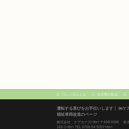
ワンペダルとは
改造費の助成
運転する喜びをお手伝いします｜ ㈱ケ
福祉車両改造のページ
株式会社 ケアカーズ</br> 〒939-0306 
182-1</br> TEL 0766-54-5057</br>