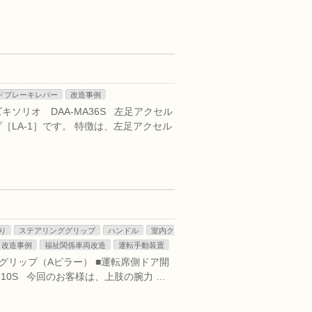
ドブレーキレバー
改造事例
キソリオ DAA-MA36S 左足アクセル
LA-1］です。 特徴は、左足アクセル
り
ステアリンググリップ
ハンドル
室内ク
改造事例
福祉関係車両改造
運転手動装置
トグリップ（Aピラー） ■運転席側ドア開
A610S 今回のお客様は、上肢の腕力 …