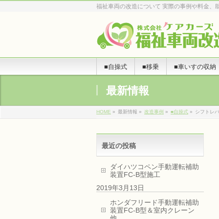
福祉車両の改造について 実際の事例や料金、
■自操式
■移乗
■車いすの収納
最新情報
HOME
»
最新情報 »
改造事例
»
■自操式
»
シフトレ
最近の投稿
ダイハツコペン手動運転補助
装置FC-B型施工
2019年3月13日
ホンダフリード手動運転補助
装置FC-B型＆室内クレーン
他