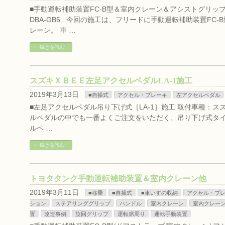
■手動運転補助装置FC-B型＆室内クレーン＆アシストグリ
DBA-GB6 今回の施工は、フリードに手動運転補助装置FC
レーン。 車 …
続きを読む
スズキＸＢＥＥ左足アクセルペダルLA-1施工
2019年3月13日
■自操式
アクセル・ブレーキ
左アクセルペダル
■左足アクセルペダル吊り下げ式［LA-1］施工 取付車種：スズキ
ルペダルの中でも一番よくご注文をいただく、吊り下げ式タイプ
ルペ …
続きを読む
トヨタタンク手動運転補助装置＆室内クレーン他
2019年3月11日
■移乗
■自操式
■車いすの収納
アクセル・ブ
ション
ステアリンググリップ
ハンドル
室内クレーン
室内クレー
置
改造事例
旋回グリップ
運転席周り
運転手動装置