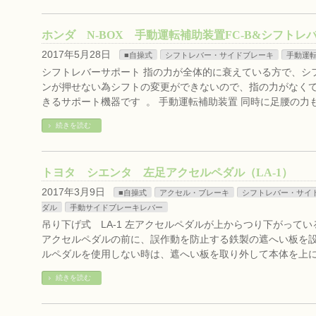
ホンダ N-BOX 手動運転補助装置FC-B&シフトレ
2017年5月28日
■自操式
シフトレバー・サイドブレーキ
手動運
シフトレバーサポート 指の力が全体的に衰えている方で、シ
ンが押せない為シフトの変更ができないので、指の力がなく
きるサポート機器です 。 手動運転補助装置 同時に足腰の力
続きを読む
トヨタ シエンタ 左足アクセルペダル（LA-1）
2017年3月9日
■自操式
アクセル・ブレーキ
シフトレバー・サイ
ダル
手動サイドブレーキレバー
吊り下げ式 LA-1 左アクセルペダルが上からつり下がってい
アクセルペダルの前に、誤作動を防止する鉄製の遮へい板を設
ルペダルを使用しない時は、遮へい板を取り外して本体を上に
続きを読む