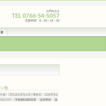
お問合せは
TEL 0766-54-5057
営業時間 9：30～18：30
概要
ーン他
レーキ
アシストグリップ・手すり
ステアリン
ーキレバー
手動運転補助装置
改造事例
旋