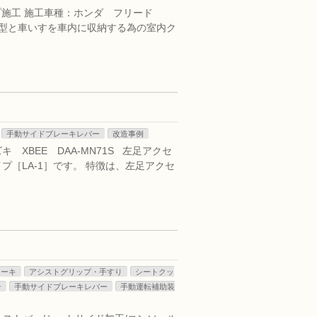
ップ施工 施工車種：ホンダ フリード
-B型と車いすを車内に収納する為の室内ク
手動サイドブレーキレバー
改造事例
 XBEE DAA-MN71S 左足アクセ
［LA-1］です。 特徴は、左足アクセ
レーキ
アシストグリップ・手すり
シートクッ
ン
手動サイドブレーキレバー
手動運転補助装