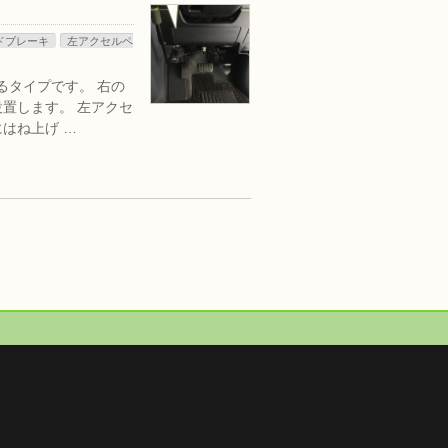
ドブレーキ
左アクセルペ
るタイプです。 右の
置します。 左アクセ
はね上げ …