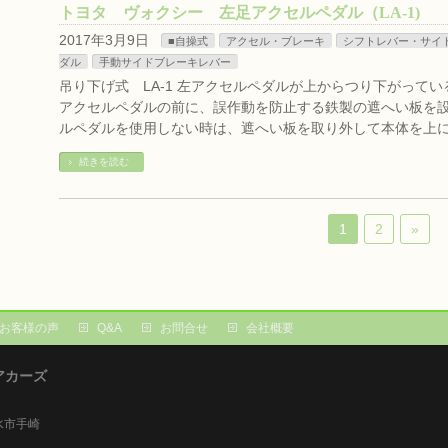
トヨタ ヴォクシー 左足アクセルペダル（LA-1)
2017年3月9日
■自操式
アクセル・ブレーキ
シフトレバー・サイ
ダル
手動サイドブレーキレバー
吊り下げ式 LA-1 左アクセルペダルが上からつり下がってい
アクセルペダルの前に、誤作動を防止する鉄製の遮へい板を設
ルペダルを使用しない時は、遮へい板を取り外して本体を上に
続きを読む
1
2
»
お客様の声
Q&A
お問合せ
会社概要
アカーズ
射水市手崎