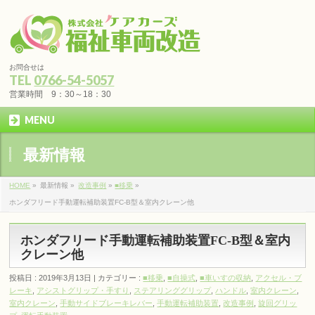
お問合せは
TEL
0766-54-5057
営業時間 9：30～18：30
MENU
最新情報
HOME
»
最新情報 »
改造事例
»
■移乗
»
ホンダフリード手動運転補助装置FC-B型＆室内クレーン他
ホンダフリード手動運転補助装置FC-B型＆室内
クレーン他
投稿日 : 2019年3月13日 | カテゴリー :
■移乗
,
■自操式
,
■車いすの収納
,
アクセル・ブ
レーキ
,
アシストグリップ・手すり
,
ステアリンググリップ
,
ハンドル
,
室内クレーン
,
室内クレーン
,
手動サイドブレーキレバー
,
手動運転補助装置
,
改造事例
,
旋回グリッ