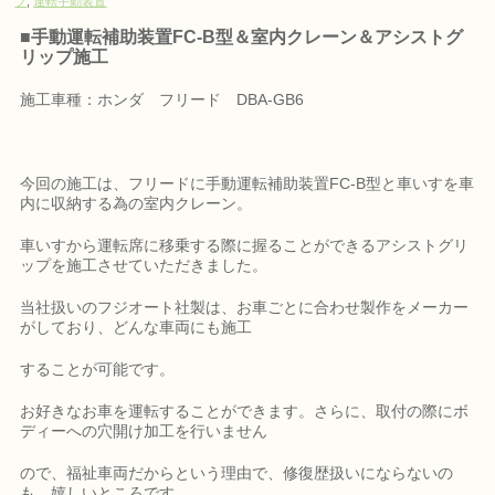
プ
,
運転手動装置
■手動運転補助装置FC-B型＆室内クレーン＆アシストグ
リップ施工
施工車種：ホンダ フリード DBA-GB6
今回の施工は、フリードに手動運転補助装置FC-B型と車いすを車
内に収納する為の室内クレーン。
車いすから運転席に移乗する際に握ることができるアシストグリ
ップを施工させていただきました。
当社扱いのフジオート社製は、お車ごとに合わせ製作をメーカー
がしており、どんな車両にも施工
することが可能です。
お好きなお車を運転することができます。さらに、取付の際にボ
ディーへの穴開け加工を行いません
ので、福祉車両だからという理由で、修復歴扱いにならないの
も、嬉しいところです。