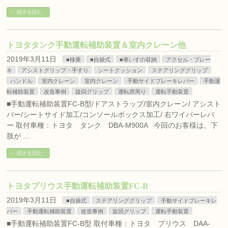
続きを読む
トヨタタンク手動運転補助装置＆室内クレーン他
2019年3月11日
■移乗
■自操式
■車いすの収納
アクセル・ブレー
キ
アシストグリップ・手すり
シートクッション
ステアリンググリップ
ハンドル
室内クレーン
室内クレーン
手動サイドブレーキレバー
手動運
転補助装置
改造事例
旋回グリップ
運転席周り
運転手動装置
■手動運転補助装置FC-B型/ドアストラップ/室内クレーン/ アシスト
バー/シートサイド加工/コンソールボックス加工/ 右ワイパーレバ
ー 取付車種：トヨタ タンク DBA-M900A 今回のお客様は、下
肢が …
続きを読む
トヨタプリウス手動運転補助装置FC-B
2019年3月11日
■自操式
ステアリンググリップ
手動サイドブレーキレ
バー
手動運転補助装置
改造事例
旋回グリップ
運転手動装置
■手動運転補助装置FC-B型 取付車種：トヨタ プリウス DAA-