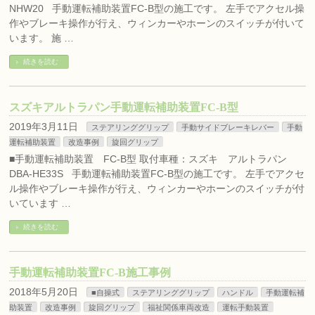
NHW20 手動運転補助装置FC-B型の施工です。 左手でアクセル操
作やブレーキ操作が行え、ウィンカーやホーンのスイッチが付いて
います。 施 …
続きを読む
スズキアルトラパン手動運転補助装置FC-B型
2019年3月11日
ステアリンググリップ
手動サイドブレーキレバー
手動
運転補助装置
改造事例
旋回グリップ
■手動運転補助装置 FC-B型 取付車種：スズキ アルトラパン
DBA-HE33S 手動運転補助装置FC-B型の施工です。 左手でアクセ
ル操作やブレーキ操作が行え、ウィンカーやホーンのスイッチが付
いています …
続きを読む
手動運転補助装置FC-B施工事例
2018年5月20日
■自操式
ステアリンググリップ
ハンドル
手動運転補
助装置
改造事例
旋回グリップ
福祉関係車両改造
運転手動装置