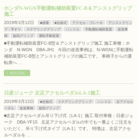
ホンダN-WGN手動運転補助装置FC-B＆アシストグリップ
施工
2019年3月12日
■移乗
■自操式
アクセル・ブレーキ
アシストグリッ
プ・手すり
ステアリンググリップ
ハンドル
手動運転補助装置
改造事
例
旋回グリップ
運転手動装置
■手動運転補助装置FC-B型＆アシストグリップ施工 施工車種：ホ
ンダ N-WGN DBA-JH1 今回の改造事例は、N-WGNに手動運転
補助装置FC-B型とアシストグリップの施工です。 車椅子からの運
転席へ …
続きを読む
日産ジューク 左足アクセルペダルLA-1施工
2019年3月12日
■自操式
ステアリンググリップ
ハンドル
左アクセル
ペダル
改造事例
旋回グリップ
■左足アクセルペダル吊り下げ式［LA-1］施工 取付車種：日産ジュ
ーク DBA-YF15 左足アクセルペダルの中でも一番よくご注文を
いただく、吊り下げ式タイプ［LA-1］です。 特徴は、左足アクセ
ルペダルを …