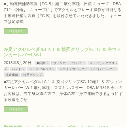
■手動運転補助装置［FC-B］施工 取付車種：日産 キューブ DBA-
Z12 今回は、キューブに手でアクセルとブレーキ操作が可能なる
手動運転補助装置［FC-B］を取付させていただきました。 キュー
ブは足踏式 …
続きを読む
左足アクセルペダルLA-1 ＆ 旋回グリップSG-12 ＆ 左ウィ
ンカーレバーLW-1
2018年5月20日
■自操式
ウインカー・ワイパー
ステアリンググリッ
プ
ハンドル
左アクセルペダル
左ウインカーレバー・右ワイパーレバー
改造事例
旋回グリップ
■左足アクセルペダルLA-1 ＆ 旋回グリップSG-12施工 ＆ 左ウィン
カーレバーLW-1 取付車種：スズキ ハスラー DBA-MR31S 今回の
お客様は、右半身麻痺の方で、身体の左半身で運転できるようにす
る改造をさせ …
続きを読む