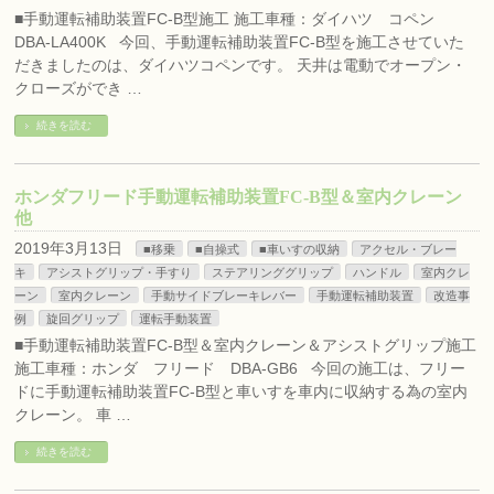
■手動運転補助装置FC-B型施工 施工車種：ダイハツ コペン
DBA-LA400K 今回、手動運転補助装置FC-B型を施工させていた
だきましたのは、ダイハツコペンです。 天井は電動でオープン・
クローズができ …
続きを読む
ホンダフリード手動運転補助装置FC-B型＆室内クレーン
他
2019年3月13日
■移乗
■自操式
■車いすの収納
アクセル・ブレー
キ
アシストグリップ・手すり
ステアリンググリップ
ハンドル
室内クレ
ーン
室内クレーン
手動サイドブレーキレバー
手動運転補助装置
改造事
例
旋回グリップ
運転手動装置
■手動運転補助装置FC-B型＆室内クレーン＆アシストグリップ施工
施工車種：ホンダ フリード DBA-GB6 今回の施工は、フリー
ドに手動運転補助装置FC-B型と車いすを車内に収納する為の室内
クレーン。 車 …
続きを読む