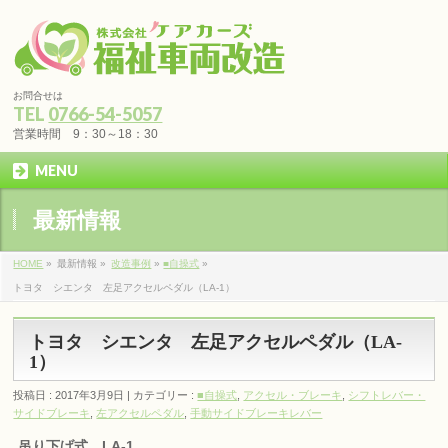
お問合せは
TEL
0766-54-5057
営業時間 9：30～18：30
MENU
最新情報
HOME
»
最新情報 »
改造事例
»
■自操式
»
トヨタ シエンタ 左足アクセルペダル（LA-1）
トヨタ シエンタ 左足アクセルペダル（LA-
1）
投稿日 : 2017年3月9日 | カテゴリー :
■自操式
,
アクセル・ブレーキ
,
シフトレバー・
サイドブレーキ
,
左アクセルペダル
,
手動サイドブレーキレバー
吊り下げ式 LA-1