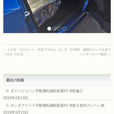
←
トヨタ ヴォクシー 左足アクセル
ホンダ N-ONE 旋回グリップ＆左ウ
ペダル（LA-1)
ィンカーレバー取付
→
最近の投稿
ダイハツコペン手動運転補助装置FC-B型施工
2019年3月13日
ホンダフリード手動運転補助装置FC-B型＆室内クレーン他
2019年3月13日