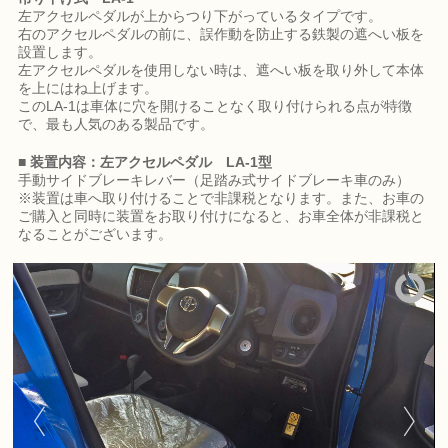
左アクセルペダルが上からつり下がっているタイプです。
右のアクセルペダルの前に、誤作動を防止する鉄製の遮へい板を
設置します。
左アクセルペダルを使用しない時は、遮へい板を取り外して本体
を上にはね上げます。
このLA-1は車体に穴を開けることなく取り付けられる点が特徴
で、最も人気のある製品です。
■ 装置内容：左アクセルペダル LA-1型
手動サイドブレーキレバー（足踏み式サイドブレーキ車のみ）
※装置は車へ取り付けることで非課税となります。また、お車の
ご購入と同時に装置をお取り付けになると、お車全体が非課税と
なることがございます。