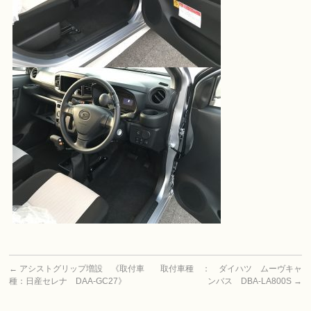
←
アシストグリップ増設 《取付車
取付車種 ： ダイハツ ムーヴキャ
種：日産セレナ DAA-GC27》
ンバス DBA-LA800S
→