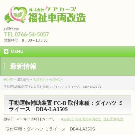
お問合せは
TEL
0766-54-5057
営業時間 9：30～18：30
MENU
最新情報
HOME
»
最新情報 »
改造事例
»
■自操式
»
手動運転補助装置 FC-B 取付車種：ダイハツ ミライース DBA-LA350S
手動運転補助装置 FC-B 取付車種：ダイハツ ミ
ライース DBA-LA350S
投稿日 : 2017年11月6日 | カテゴリー :
■自操式
,
福祉関係車両改造
,
運転手動装置
取付車種：ダイハツ ミライース DBA-LA350S