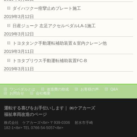
ダイハツクー痙攣止めプレート施工
2019年3月12日
日産ジューク 左足アクセルペダルLA-1施工
2019年3月12日
トヨタタンク手動運転補助装置＆室内クレーン他
2019年3月11日
トヨタプリウス手動運転補助装置FC-B
2019年3月11日
ワンペダルとは
改造費の助成
お客様の声
Q&A
お問合せ
会社概要
運転する喜びをお手伝いします｜ ㈱ケアカーズ
福祉車両改造のページ
株式会社 ケアカーズ</br> 〒939-0306 射水市手崎
182-1</br> TEL 0766-54-5057</br>