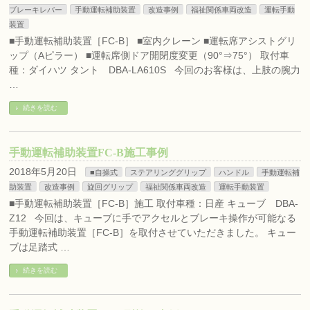
ブレーキレバー
手動運転補助装置
改造事例
福祉関係車両改造
運転手動
装置
■手動運転補助装置［FC-B］ ■室内クレーン ■運転席アシストグリ
ップ（Aピラー） ■運転席側ドア開閉度変更（90°⇒75°） 取付車
種：ダイハツ タント DBA-LA610S 今回のお客様は、上肢の腕力
…
続きを読む
手動運転補助装置FC-B施工事例
2018年5月20日
■自操式
ステアリンググリップ
ハンドル
手動運転補
助装置
改造事例
旋回グリップ
福祉関係車両改造
運転手動装置
■手動運転補助装置［FC-B］施工 取付車種：日産 キューブ DBA-
Z12 今回は、キューブに手でアクセルとブレーキ操作が可能なる
手動運転補助装置［FC-B］を取付させていただきました。 キュー
ブは足踏式 …
続きを読む