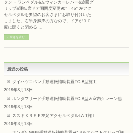
タント ワンペダル&左ウィンカーレバー&旋回グ
リップ&運転席ドア開閉度変更90°→45° 左アク
セルペダルを要望のお客さまにお取り付けいた
しました。右半身麻痺の方なので、ドアが９０
度に開くと閉める …
続きを読む
最近の投稿
ダイハツコペン手動運転補助装置FC-B型施工
2019年3月13日
ホンダフリード手動運転補助装置FC-B型＆室内クレーン他
2019年3月13日
スズキＸＢＥＥ左足アクセルペダルLA-1施工
2019年3月13日
ホンダN-WGN手動運転補助装置FC-B＆アシストグリップ施