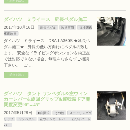
続きを読む
ダイハツ ミライース 延長ペダル施工
2017年10月16日
延長ペダル
改造事例
福祉関係
車両改造
ダイハツ ミライース DBA-LA360S ★延長ペ
ダル施工★ 身長の低い方向けにペダルの致し
ます。 安全なドライビングポジションを純正品
では対応できない場合、無理をなさらずご相談
下さい。 ご …
続きを読む
ダイハツ タント ワンペダル&左ウィン
カーレバー&旋回グリップ&運転席ドア開
閉度変更90°→45°
2017年5月28日
■自操式
その他
ステアリンググ
リップ
ワンペダル
左ウインカーレバー・右ワイパーレ
バー