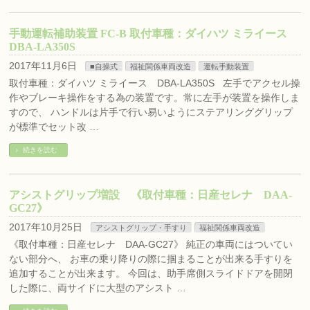
手動運転補助装置 FC-B 取付車種：ダイハツ ミライース
DBA-LA350S
2017年11月6日
■自操式
福祉関係車両改造
運転手動装置
取付車種：ダイハツ ミライース DBA-LA350S 左手でアクセル操
作やブレーキ操作をする為の装置です。常に左手が装置を操作しま
すので、 ハンドルは片手で行い易いようにステアリンググリップ
が標準でセット改 …
続きを読む
アシストグリップ増設 《取付車種：日産セレナ DAA-
GC27》
2017年10月25日
アシストグリップ・手すり
福祉関係車両改造
《取付車種：日産セレナ DAA-GC27》 純正の車両にはついてい
ない部分へ、 お車の乗り降りの際に掴まることが出来る手すりを
追加することが出来ます。 今回は、助手席側スライドドアを開閉
した際に、両サイドに大型のアシスト …