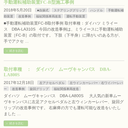
手動運転補助装置FC-B型施工事例
2018年5月20日
■自操式
ステアリンググリップ
ハンドル
手動運転補
助装置
改造事例
福祉関係車両改造
運転手動装置
■手動運転補助装置FC-B取付事例 取付車種：ダイハツ ミライー
ス DBA-LA310S 今回の改造事例は、ミライースに手動運転補助
装置［FC-B］の取付です。 下肢（下半身）に障がいのある方が、
手でアクセ …
続きを読む
取付車種 ： ダイハツ ムーヴキャンバス DBA-
LA800S
2017年12月18日
左アクセルペダル
左ウインカーレバー・右ワイパーレバ
ー
改造事例
旋回グリップ
福祉関係車両改造
ダイハツ ムーヴキャンバス DBA-LA800S 大人気の新車ムー
ヴキャンバスに左足アクセルペダルと左ウィンカーレバー、旋回グ
リップの改造事例です。 右麻痺の方でも運転可能な改造をいたし
ました …
続きを読む