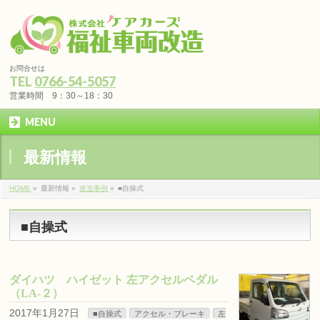
お問合せは
TEL
0766-54-5057
営業時間 9：30～18：30
MENU
最新情報
HOME
»
最新情報 »
改造事例
»
■自操式
■自操式
ダイハツ ハイゼット 左アクセルペダル
（LA-２）
2017年1月27日
■自操式
アクセル・ブレーキ
左