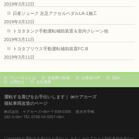
2019年3月12日
日産ジューク 左足アクセルペダルLA-1施工
2019年3月12日
トヨタタンク手動運転補助装置＆室内クレーン他
2019年3月11日
トヨタプリウス手動運転補助装置FC-B
2019年3月11日
ワンペダルとは
改造費の助成
お客様の声
Q&A
お問合せ
会社概要
運転する喜びをお手伝いします｜ ㈱ケアカーズ
福祉車両改造のページ
株式会社 ケアカーズ</br> 〒939-0306 射水市手崎
182-1</br> TEL 0766-54-5057</br>
Copyright ©
運転する喜びをお手伝いします｜ ㈱ケアカーズ福祉車両改造のペ