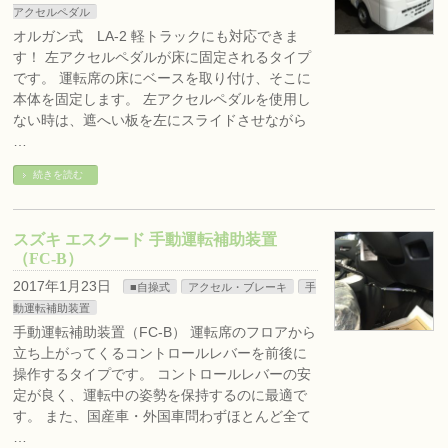
アクセルペダル
オルガン式 LA-2 軽トラックにも対応できま
す！ 左アクセルペダルが床に固定されるタイプ
です。 運転席の床にベースを取り付け、そこに
本体を固定します。 左アクセルペダルを使用し
ない時は、遮へい板を左にスライドさせながら
…
続きを読む
スズキ エスクード 手動運転補助装置
（FC-B）
2017年1月23日
■自操式
アクセル・ブレーキ
手
動運転補助装置
手動運転補助装置（FC-B） 運転席のフロアから
立ち上がってくるコントロールレバーを前後に
操作するタイプです。 コントロールレバーの安
定が良く、運転中の姿勢を保持するのに最適で
す。 また、国産車・外国車問わずほとんど全て
…